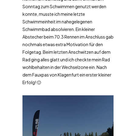
Sonntag zum Schwimmen genutzt werden
konnte, musste ich meine letzte
Schwimmeinheit im nahegelegenen
Schwimmbad absolvieren. Ein kleiner
Abstecher beim 70.3 Rennen im Anschluss gab
nochmals etwas extra Motivation für den
Folgetag. Beim letzten Anschwitzen auf dem
Rad ging alles glatt und ich checkte mein Rad
wohlbehalten in der Wechselzone ein. Nach
dem Fauxpas von Klagenfurt ein erster kleiner
Erfolg! 🙂