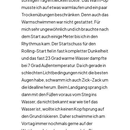
sonnigen Tag entwickeln sollte. Das Warm-Up
musste ich auf etwas warmlaufen und ein paar
Trockenübungen beschränken. Denn auch das
Warmschwimmen war nicht gestattet. Für
mich sehr ungewöhnlich und ich brauchte nach
dem Start auch einige Meter bis ich in den
Rhythmus kam. Der Startschuss für den
Rolling-Start fiel in fast kompletter Dunkelheit
und das fast 23 Grad warme Wasser dampfte
bei 7 Grad Außentemperatur. Da ich gerade in
schlechten Lichtbedingungen nicht die besten
Augen habe, schwamm ich auch Zick-Zack um
die Idealline herum. Beim Landgang sprang ich
dann mit den Füßen voraus vom Steg ins
Wasser, da nicht bekannt war wie tief das
Wasser ist, wollte ich keinen Kopfsprung auf
den Grund riskieren. Daher schwimme ich am
Vortag immer nochmals gerne auf der