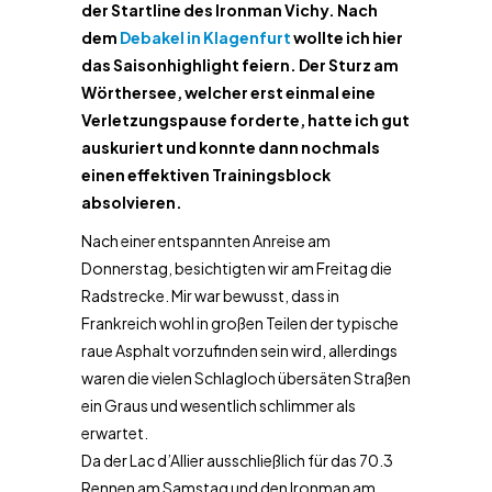
der Startline des Ironman Vichy. Nach
dem
Debakel in Klagenfurt
wollte ich hier
das Saisonhighlight feiern. Der Sturz am
Wörthersee, welcher erst einmal eine
Verletzungspause forderte, hatte ich gut
auskuriert und konnte dann nochmals
einen effektiven Trainingsblock
absolvieren.
Nach einer entspannten Anreise am
Donnerstag, besichtigten wir am Freitag die
Radstrecke. Mir war bewusst, dass in
Frankreich wohl in großen Teilen der typische
raue Asphalt vorzufinden sein wird, allerdings
waren die vielen Schlagloch übersäten Straßen
ein Graus und wesentlich schlimmer als
erwartet.
Da der Lac d’Allier ausschließlich für das 70.3
Rennen am Samstag und den Ironman am