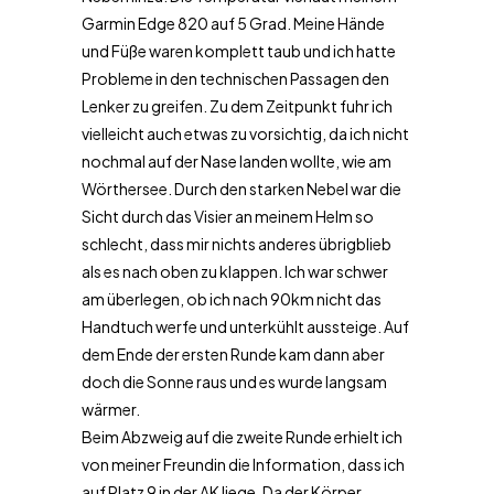
Garmin Edge 820 auf 5 Grad. Meine Hände
und Füße waren komplett taub und ich hatte
Probleme in den technischen Passagen den
Lenker zu greifen. Zu dem Zeitpunkt fuhr ich
vielleicht auch etwas zu vorsichtig, da ich nicht
nochmal auf der Nase landen wollte, wie am
Wörthersee. Durch den starken Nebel war die
Sicht durch das Visier an meinem Helm so
schlecht, dass mir nichts anderes übrigblieb
als es nach oben zu klappen. Ich war schwer
am überlegen, ob ich nach 90km nicht das
Handtuch werfe und unterkühlt aussteige. Auf
dem Ende der ersten Runde kam dann aber
doch die Sonne raus und es wurde langsam
wärmer.
Beim Abzweig auf die zweite Runde erhielt ich
von meiner Freundin die Information, dass ich
auf Platz 9 in der AK liege. Da der Körper