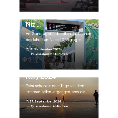
Rennbericht –
Ironman
Weltmeisterschaft in
Niz …
Am Sonntag stand endlich das Rennen
des Jahres an. Nach 2023 ging es...
19. September 2025
Lesedauer: 5 Minuten
Rennbericht Ironman
Italy 2024
Es ist schon ein paar Tage seit dem
Ironman Italien vergangen, aber die...
27. September 2024
Lesedauer: 4 Minuten