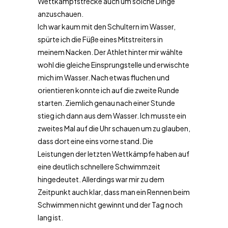
Wettkampfstrecke auch um solche Dinge
anzuschauen.
Ich war kaum mit den Schultern im Wasser,
spürte ich die Füße eines Mitstreiters in
meinem Nacken. Der Athlet hinter mir wählte
wohl die gleiche Einsprungstelle und erwischte
mich im Wasser. Nach etwas fluchen und
orientieren konnte ich auf die zweite Runde
starten. Ziemlich genau nach einer Stunde
stieg ich dann aus dem Wasser. Ich musste ein
zweites Mal auf die Uhr schauen um zu glauben,
dass dort eine eins vorne stand. Die
Leistungen der letzten Wettkämpfe haben auf
eine deutlich schnellere Schwimmzeit
hingedeutet. Allerdings war mir zu dem
Zeitpunkt auch klar, dass man ein Rennen beim
Schwimmen nicht gewinnt und der Tag noch
lang ist.