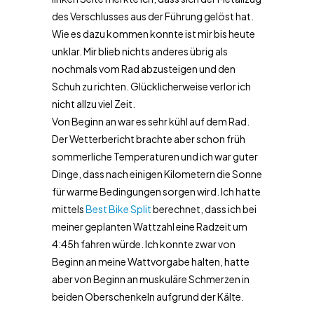
des Verschlusses aus der Führung gelöst hat.
Wie es dazu kommen konnte ist mir bis heute
unklar. Mir blieb nichts anderes übrig als
nochmals vom Rad abzusteigen und den
Schuh zu richten. Glücklicherweise verlor ich
nicht allzu viel Zeit.
Von Beginn an war es sehr kühl auf dem Rad.
Der Wetterbericht brachte aber schon früh
sommerliche Temperaturen und ich war guter
Dinge, dass nach einigen Kilometern die Sonne
für warme Bedingungen sorgen wird. Ich hatte
mittels
Best Bike Split
berechnet, dass ich bei
meiner geplanten Wattzahl eine Radzeit um
4:45h fahren würde. Ich konnte zwar von
Beginn an meine Wattvorgabe halten, hatte
aber von Beginn an muskuläre Schmerzen in
beiden Oberschenkeln aufgrund der Kälte.