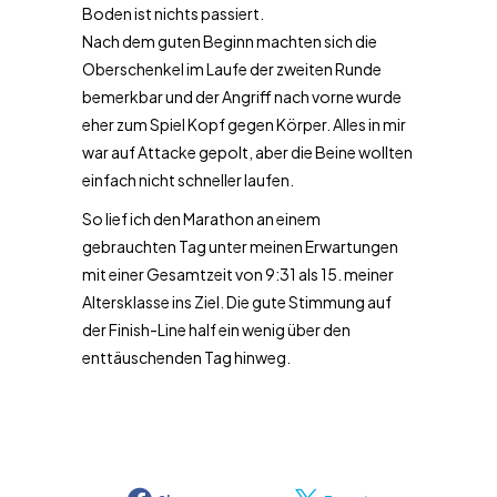
Boden ist nichts passiert.
Nach dem guten Beginn machten sich die
Oberschenkel im Laufe der zweiten Runde
bemerkbar und der Angriff nach vorne wurde
eher zum Spiel Kopf gegen Körper. Alles in mir
war auf Attacke gepolt, aber die Beine wollten
einfach nicht schneller laufen.
So lief ich den Marathon an einem
gebrauchten Tag unter meinen Erwartungen
mit einer Gesamtzeit von 9:31 als 15. meiner
Altersklasse ins Ziel. Die gute Stimmung auf
der Finish-Line half ein wenig über den
enttäuschenden Tag hinweg.