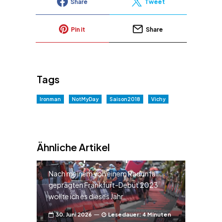
Share
Tweet
Pin it
Share
Tags
Ironman
NotMyDay
Saison2018
Vichy
Rennbericht –
Ironman European
Ähnliche Artikel
Championship Fr …
Nach meinem von einem Radunfall
geprägten Frankfurt-Debüt 2023
wollte ich es dieses Jahr...
30. Juni 2026
Lesedauer: 4 Minuten