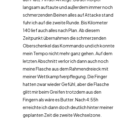
langsam auftaute und außerdem immer noch
schmerzenden Beinen alles auf Attacke stand
fuhr ich auf die zweite Runde. Bis Kilometer
140 lief auch alles nach Plan. Ab diesem
Zeitpunkt übernahmen die schmerzenden
Oberschenkel das Kommando und ich konnte
mein Tempo nicht mehr ganz gehen. Auf dem
letzten Abschnitt verlor ich dann auch noch
meine Flasche aus dem Rahmendreieck mit
meiner Wettkampfverpflegung. Die Finger
hatten zwar wieder Gefühl, aber die Flasche
glitt mir beim Greifen trotzdem aus den
Fingern als wäre es Butter. Nach 4:55h
erreichte ich dann doch deutlich hinter meiner
geplanten Zeit die zweite Wechselzone.