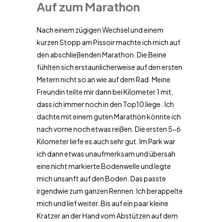
Auf zum Marathon
Nach einem zügigen Wechsel und einem
kurzen Stopp am Pissoir machte ich mich auf
den abschließenden Marathon. Die Beine
fühlten sich erstaunlicherweise auf den ersten
Metern nicht so an wie auf dem Rad. Meine
Freundin teilte mir dann bei Kilometer 1 mit,
dass ich immer noch in den Top10 liege. Ich
dachte mit einem guten Marathon könnte ich
nach vorne noch etwas reißen. Die ersten 5-6
Kilometer liefe es auch sehr gut. Im Park war
ich dann etwas unaufmerksam und übersah
eine nicht markierte Bodenwelle und legte
mich unsanft auf den Boden. Das passte
irgendwie zum ganzen Rennen. Ich berappelte
mich und lief weiter. Bis auf ein paar kleine
Kratzer an der Hand vom Abstützen auf dem