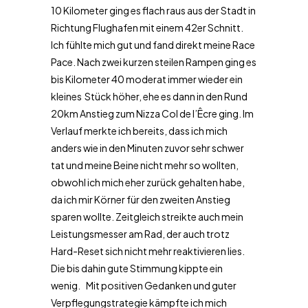
10 Kilometer ging es flach raus aus der Stadt in
Richtung Flughafen mit einem 42er Schnitt.
Ich fühlte mich gut und fand direkt meine Race
Pace. Nach zwei kurzen steilen Rampen ging es
bis Kilometer 40 moderat immer wieder ein
kleines Stück höher, ehe es dann in den Rund
20km Anstieg zum Nizza Col de l’Êcre ging. Im
Verlauf merkte ich bereits, dass ich mich
anders wie in den Minuten zuvor sehr schwer
tat und meine Beine nicht mehr so wollten,
obwohl ich mich eher zurück gehalten habe,
da ich mir Körner für den zweiten Anstieg
sparen wollte. Zeitgleich streikte auch mein
Leistungsmesser am Rad, der auch trotz
Hard-Reset sich nicht mehr reaktivieren lies.
Die bis dahin gute Stimmung kippte ein
wenig. Mit positiven Gedanken und guter
Verpflegungstrategie kämpfte ich mich