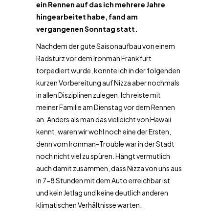
ein Rennen auf das ich mehrere Jahre
hingearbeitet habe, fand am
vergangenen Sonntag statt.
Nachdem der gute Saisonaufbau von einem
Radsturz vor dem Ironman Frankfurt
torpediert wurde, konnte ich in der folgenden
kurzen Vorbereitung auf Nizza aber nochmals
in allen Disziplinen zulegen. Ich reiste mit
meiner Familie am Dienstag vor dem Rennen
an. Anders als man das vielleicht von Hawaii
kennt, waren wir wohl noch eine der Ersten,
denn vom Ironman-Trouble war in der Stadt
noch nicht viel zu spüren. Hängt vermutlich
auch damit zusammen, dass Nizza von uns aus
in 7-8 Stunden mit dem Auto erreichbar ist
und kein Jetlag und keine deutlich anderen
klimatischen Verhältnisse warten.