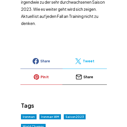
irgendwie zu der sehr durchwachsenen Saison
2023. Wie es weiter geht wird sich zeigen.
Aktuell ist auf jeden Fall an Training nicht zu
denken.
Share
Tweet
Pin it
Share
Tags
Ironman
Ironman WM
Saison2023
World Champs