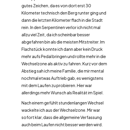
gutes Zeichen, da es von dort erst 30
Kilometer technisch den Berg runter ging und
dann die letzten Kilometer flach in die Stadt
rein. In den Serpentinen verlor ich nicht mal
allzu viel Zeit, da ich scheinbar besser
abgefahren bin als die meisten Mitstreiter. Im
Flachstück konnte ich dann aber kein Druck
mehr aufs Pedal bringen und rollte mehr in die
Wechselzone als aktiv zu fahren. Kurz vor dem
Abstieg sah ich meine Familie, die mir mental
nochmal etwas Auftrieb gab, es wenigstens
mit dem Laufen zu probieren. Hier war
allerdings mehr Wunsch als Realität im Spiel.
Nach einem gefühlt stundenlangen Wechsel
wackelte ich aus der Wechselzone. Mir war
sofort klar, dass die allgemeine Verfassung
auch beim Laufen nicht besser werden wird.