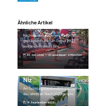
Rennbericht –
Ironman European
Ähnliche Artikel
Championship Fr …
Nach meinem von einem Radunfall
geprägten Frankfurt-Debüt 2023
wollte ich es dieses Jahr...
30. Juni 2026
Lesedauer: 4 Minuten
Rennbericht –
Ironman
Weltmeisterschaft in
Niz …
Am Sonntag stand endlich das Rennen
des Jahres an. Nach 2023 ging es...
19. September 2025