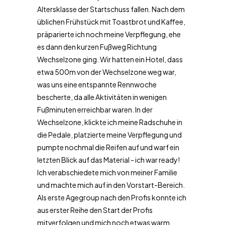
Altersklasse der Startschuss fallen. Nach dem
üblichen Frühstück mit Toastbrot und Kaffee,
präparierte ich noch meine Verpflegung, ehe
es dann den kurzen Fußweg Richtung
Wechselzone ging. Wir hatten ein Hotel, dass
etwa 500m von der Wechselzone weg war,
was uns eine entspannte Rennwoche
bescherte, da alle Aktivitäten in wenigen
Fußminuten erreichbar waren. In der
Wechselzone, klickte ich meine Radschuhe in
die Pedale, platzierte meine Verpflegung und
pumpte nochmal die Reifen auf und warf ein
letzten Blick auf das Material - ich war ready!
Ich verabschiedete mich von meiner Familie
und machte mich auf in den Vorstart-Bereich.
Als erste Agegroup nach den Profis konnte ich
aus erster Reihe den Start der Profis
mitverfolgen und mich noch etwas warm