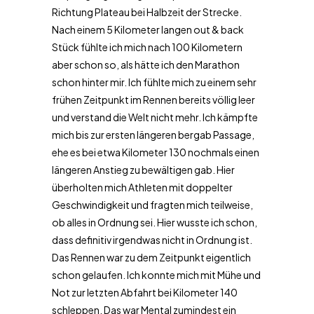
Richtung Plateau bei Halbzeit der Strecke.
Nach einem 5 Kilometer langen out & back
Stück fühlte ich mich nach 100 Kilometern
aber schon so, als hätte ich den Marathon
schon hinter mir. Ich fühlte mich zu einem sehr
frühen Zeitpunkt im Rennen bereits völlig leer
und verstand die Welt nicht mehr. Ich kämpfte
mich bis zur ersten längeren bergab Passage,
ehe es bei etwa Kilometer 130 nochmals einen
längeren Anstieg zu bewältigen gab. Hier
überholten mich Athleten mit doppelter
Geschwindigkeit und fragten mich teilweise,
ob alles in Ordnung sei. Hier wusste ich schon,
dass definitiv irgendwas nicht in Ordnung ist.
Das Rennen war zu dem Zeitpunkt eigentlich
schon gelaufen. Ich konnte mich mit Mühe und
Not zur letzten Abfahrt bei Kilometer 140
schleppen. Das war Mental zumindest ein