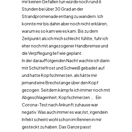
mir keinen Gefallen tun würde noch rund 6
Stunden bei über 30 Grad an der
Strandpromenade entlang zu wandern. Ich
konnte mir bis dahin aber noch nicht erklären,
warum es so kam wie es kam.
Bis zu dem
Zeitpunkt als ich mich schlecht fühlte, fuhr ich
eher noch mit angezogener Handbremse und
die Verpflegung lief wie geplant.
In der darauffolgenden Nacht wachte ich dann
mit Schüttelfrost und Schweiß gebadet auf
und hatte Kopfschmerzen, als hätte mir
jemand eine Brechstange über den Kopf
gezogen. Seitdem kämpfe ich immer noch mit
Abgeschlagenheit, Kopfschmerzen …
Ein
Corona-Test nach Ankunft zuhause war
negativ. Was auch immer es war/ist, irgendein
Infekt scheint wohl schon im Rennen in mir
gesteckt zu haben. Das Ganze passt