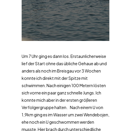
Um 7 Uhr ging es dann los. Erstaunlicherweise
lief der Start ohne das übliche Gehaue ab und
anders als noch im Breisgau vor 3 Wochen
konnte ich direkt mit der Spitze mit
schwimmen. Nach einigen 100 Metern lösten
sich vorne ein paar ganz schnelle Jungs. Ich
konnte mich aber in der ersten größeren
Verfolgergruppe halten. Nach einem U von
1,9km ging es im Wasser um zwei Wendebojen,
ehe noch ein U geschwommen werden
musste. Hier brach durch unterschiedliche