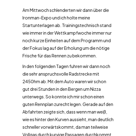
Am Mittwoch schlenderten wir dann über die
Ironman-Expo und ich holte meine
Startunterlagen ab. Trainingstechnisch stand
wie immer in der Wettkampfwoche immer nur
noch kurze Einheiten auf dem Programm und
der Fokus lag auf der Erholung um die nötige
Frische für das Rennen zu bekommen.
In den folgenden Tagen fuhren wir dann noch
die sehr anspruchsvolle Radstrecke mit
2450hm ab. Mit dem Auto waren wir schon
gut drei Stunden in den Bergen um Nizza
unterwegs. So konnte ich mir schon einen
guten Rennplan zurecht legen. Gerade auf den
Abfahrten zeigte sich, dass wenn man weiß,
wie es hinter den Kurven aussieht, man deutlich
schneller vorwärtskommt, da man teilweise
Vollgas durch kurvige Passagen durchkommt,