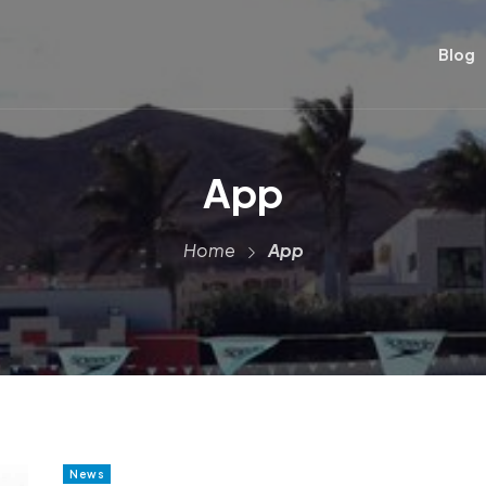
Blog
App
Home
App
News