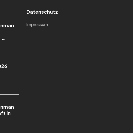
Datenschutz
Impressum
ronman
 …
026
ronman
ft in