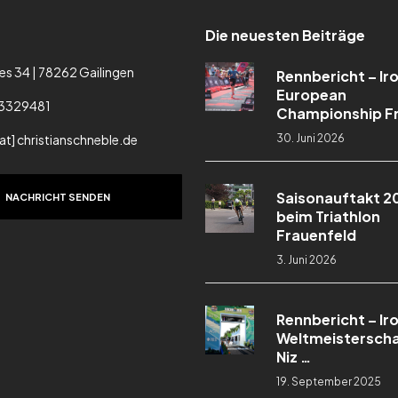
Die neuesten Beiträge
es 34 | 78262 Gailingen
Rennbericht – I
European
3329481
Championship Fr
[at] christianschneble.de
30. Juni 2026
Saisonauftakt 2
NACHRICHT SENDEN
beim Triathlon
Frauenfeld
3. Juni 2026
Rennbericht – I
Weltmeisterscha
Niz …
19. September 2025