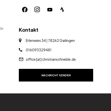
.de
Kontakt
Erlenwies 34 | 78262 Gailingen
016093329481
office [at] christianschneble.de
NACHRICHT SENDEN