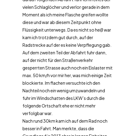
vielen Schlaglöcher und verlor gerade in dem
Moment als ich meine Flasche greifen wollte
diese und war ab diesem Zeitpunkt ohne
Flüssigkeit unterwegs. Da es nicht so heiß war
kam ich trotzdem gut durch, auf der
Radstrecke auf der es keine Verpflegung gab.
Auf dem zweiten Teil der Abfahrt fuhr dann,
auf der nicht für den Straßenverkehr
gesperrten Strasse auch noch ein Eislaster mit
max. 50 km/h vor mir her, was mich einige Zeit
blockierte. Im flachen versuchte ich den
Nachteil noch ein wenig umzuwandeln und
fuhr im Windschatten des LKW’s durch die
folgende Ortschaft ehe er nicht mehr
verfolgbar war.
Nach rund 30km kam ich auf dem Rad noch
besser in Fahrt. Man merkte, dass die