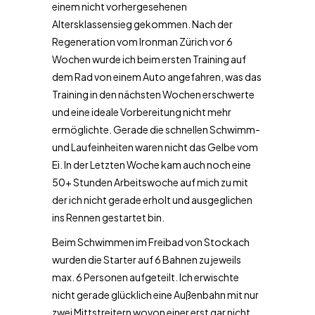
einem nicht vorhergesehenen
Altersklassensieg gekommen. Nach der
Regeneration vom Ironman Zürich vor 6
Wochen wurde ich beim ersten Training auf
dem Rad von einem Auto angefahren, was das
Training in den nächsten Wochen erschwerte
und eine ideale Vorbereitung nicht mehr
ermöglichte. Gerade die schnellen Schwimm-
und Laufeinheiten waren nicht das Gelbe vom
Ei. In der Letzten Woche kam auch noch eine
50+ Stunden Arbeitswoche auf mich zu mit
der ich nicht gerade erholt und ausgeglichen
ins Rennen gestartet bin.
Beim Schwimmen im Freibad von Stockach
wurden die Starter auf 6 Bahnen zu jeweils
max. 6 Personen aufgeteilt. Ich erwischte
nicht gerade glücklich eine Außenbahn mit nur
zwei Mittstreitern wovon einer erst gar nicht