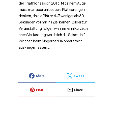
der Triathlonsaison 2013. Mit einem Auge
muss man aber an bessere Platzierungen
denken, da die Plätze 4-7 weniger als 60
Sekunden vor mir ins Ziel kamen. Bilder zur
Veranstaltung folgen wie immer in Kürze. Je
nach Verfassung werde ich die Saison in 2
Wochen beim Singerner Halbmarathon
ausklingen lassen…
Share
Tweet
Pin it
Share