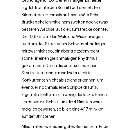
Grundlage für 2013 eher in langen Einheiten
lag. Ich konnte den Schnitt auf den letzten
Kilometern nochmals auf einen 36er Schnitt
drücken ehe ich mit einem zweiten noch etwas
besseren Wechsel auf die Laufstrecke konnte.
Die 10,8km auf den Wald und Wiesenwegen
rund um das Stockacher Schwimmbad liegen
mir zwar nicht so, bin aber trotzdem recht
schnell in einen gleichmäßigen Rhythmus
gekommen. Durch die unterschiedlichen
Startzeiten konnte man leider direkte
Konkurrenten nicht als solche erkennen, um
eventuell nochmals eine Schippe drauf zu
legen. So fehlte mir ein wenig der letzte Punch.
Ich denke ein Schnitt um die 4 Minuten wäre
möglich gewesen, so blieb eine 4:17 min/km
auf der Uhr stehen.
Alles in allem war es ein gutes Rennen zum Ende