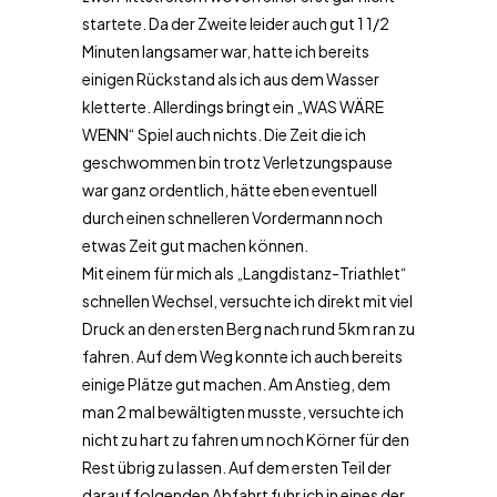
startete. Da der Zweite leider auch gut 1 1/2
Minuten langsamer war, hatte ich bereits
einigen Rückstand als ich aus dem Wasser
kletterte. Allerdings bringt ein „WAS WÄRE
WENN“ Spiel auch nichts. Die Zeit die ich
geschwommen bin trotz Verletzungspause
war ganz ordentlich, hätte eben eventuell
durch einen schnelleren Vordermann noch
etwas Zeit gut machen können.
Mit einem für mich als „Langdistanz-Triathlet“
schnellen Wechsel, versuchte ich direkt mit viel
Druck an den ersten Berg nach rund 5km ran zu
fahren. Auf dem Weg konnte ich auch bereits
einige Plätze gut machen. Am Anstieg, dem
man 2 mal bewältigten musste, versuchte ich
nicht zu hart zu fahren um noch Körner für den
Rest übrig zu lassen. Auf dem ersten Teil der
darauf folgenden Abfahrt fuhr ich in eines der