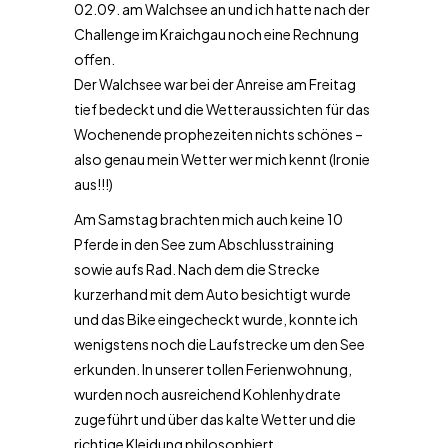
02.09. am Walchsee an und ich hatte nach der
Challenge im Kraichgau noch eine Rechnung
offen.
Der Walchsee war bei der Anreise am Freitag
tief bedeckt und die Wetteraussichten für das
Wochenende prophezeiten nichts schönes –
also genau mein Wetter wer mich kennt (Ironie
aus!!!)
Am Samstag brachten mich auch keine 10
Pferde in den See zum Abschlusstraining
sowie aufs Rad. Nach dem die Strecke
kurzerhand mit dem Auto besichtigt wurde
und das Bike eingecheckt wurde, konnte ich
wenigstens noch die Laufstrecke um den See
erkunden. In unserer tollen Ferienwohnung,
wurden noch ausreichend Kohlenhydrate
zugeführt und über das kalte Wetter und die
richtige Kleidung philosophiert.