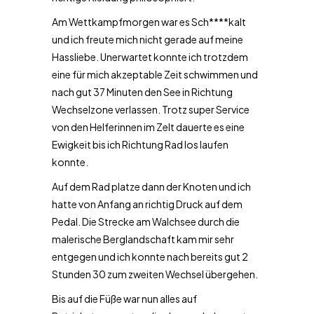
Am Wettkampfmorgen war es Sch****kalt
und ich freute mich nicht gerade auf meine
Hassliebe. Unerwartet konnte ich trotzdem
eine für mich akzeptable Zeit schwimmen und
nach gut 37 Minuten den See in Richtung
Wechselzone verlassen. Trotz super Service
von den Helferinnen im Zelt dauerte es eine
Ewigkeit bis ich Richtung Rad los laufen
konnte.
Auf dem Rad platze dann der Knoten und ich
hatte von Anfang an richtig Druck auf dem
Pedal. Die Strecke am Walchsee durch die
malerische Berglandschaft kam mir sehr
entgegen und ich konnte nach bereits gut 2
Stunden 30 zum zweiten Wechsel übergehen.
Bis auf die Füße war nun alles auf