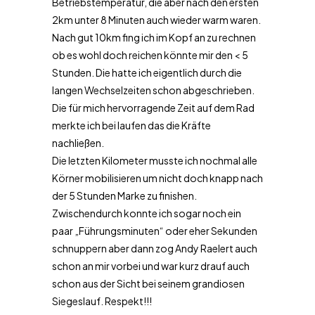
Betriebstemperatur, die aber nach den ersten
2km unter 8 Minuten auch wieder warm waren.
Nach gut 10km fing ich im Kopf an zu rechnen
ob es wohl doch reichen könnte mir den < 5
Stunden. Die hatte ich eigentlich durch die
langen Wechselzeiten schon abgeschrieben.
Die für mich hervorragende Zeit auf dem Rad
merkte ich bei laufen das die Kräfte
nachließen.
Die letzten Kilometer musste ich nochmal alle
Körner mobilisieren um nicht doch knapp nach
der 5 Stunden Marke zu finishen.
Zwischendurch konnte ich sogar noch ein
paar „Führungsminuten“ oder eher Sekunden
schnuppern aber dann zog Andy Raelert auch
schon an mir vorbei und war kurz drauf auch
schon aus der Sicht bei seinem grandiosen
Siegeslauf. Respekt!!!