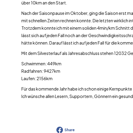
über 10km an den Start.
Nach der Saisonpause im Oktober, ging die Saison erst mal 
mit schnellen Zeiten rechnen konnte. Die letzten wirklich
Trotzdem konnte ich mit einem soliden 4min/km Schnitt di
lässt sich auf jeden Fall noch an der Geschwindigkeitsschr
hätte können. Darauf lässt ich auf jeden Fall für die ko
Mit dem Silvesterlauf als Jahresabschluss stehen 12032 Ge
Schwimmen: 449km
Radfahren: 9427km
Laufen: 2156km
Für das kommende Jahr habe ich schon einige Kernpunkte 
Ich wünsche allen Lesern, Supportern, Gönnern ein gesund
Share