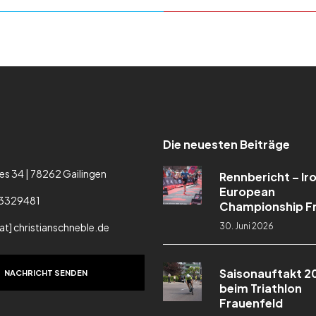
Die neuesten Beiträge
es 34 | 78262 Gailingen
Rennbericht – I
European
3329481
Championship Fr
[at] christianschneble.de
30. Juni 2026
Saisonauftakt 2
NACHRICHT SENDEN
beim Triathlon
Frauenfeld