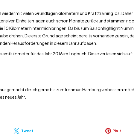
wieder mit vielen Grundlagenkilometern und Krafttraining los. Daher w
 intensiven Einheiten lagen auch schon Monate zurück und stammen noc
e 10 Kilometer hinter mich bringen. Da bis zum Saisonhighlight Numme
aube drehen. Die erste Grundlage scheint bereits vorhanden zu sein, d
mmenden Herausforderungen in diesem Jahr aufbauen.
samtkilometer für das Jahr 2016 im Logbuch. Diese verteilen sich auf:
ausgemacht die ich gerne bis zum Ironman Hamburg verbessern möchte
es neues Jahr.
Tweet
Pin it