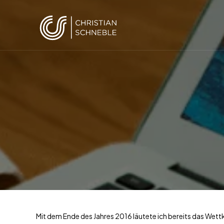
Mit dem Ende des Jahres 2016 läutete ich bereits das Wett