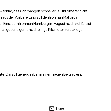
ar klar, dass ich mangels schneller Laufkilometer nicht
h aus der Vorbereitung auf den Ironman Mallorca.
r Eins, dem Ironman Hamburg im August noch viel Zeit ist,
a ich gut und gerne noch einige Kilometer zurücklegen
. Darauf gehe ich aber in einem neuen Beitrag ein.
Share